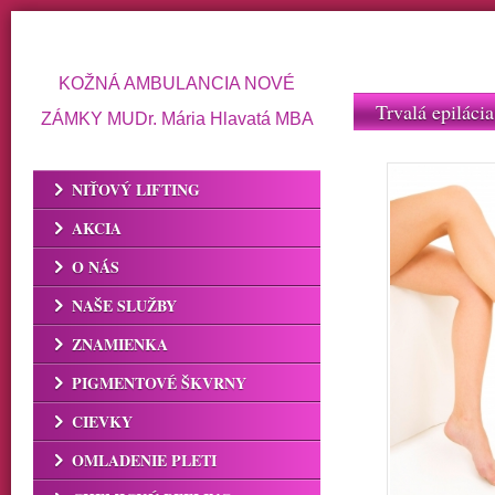
KOŽNÁ AMBULANCIA NOVÉ
Trvalá epilácia
ZÁMKY MUDr. Mária Hlavatá MBA
NIŤOVÝ LIFTING
AKCIA
O NÁS
NAŠE SLUŽBY
ZNAMIENKA
PIGMENTOVÉ ŠKVRNY
CIEVKY
OMLADENIE PLETI