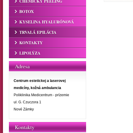
CHEMICKÝ PEELING
BOTOX
KYSELINA HYALURÓNOVÁ
TRVALÁ EPILÁCIA
KONTAKTY
LIPOLÝZA
Adresa
Centrum estetickej a laserovej
medicíny, kožná ambulancia
Poliklinika Medicentrum - prízemie
ul. G. Czuczora 1
Nové Zámky
Kontakty