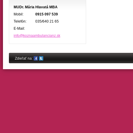
MUDr. Mária Hlavatá MBA
Mobil:
0915 097 539
Telefón:
035/640 21 65
E-Mail:
info@koznaambulancianz.sk
Share on Facebook
Share on Twitter
Zdieľať na: