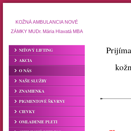
KOŽNÁ AMBULANCIA NOVÉ
ZÁMKY MUDr. Mária Hlavatá MBA
Prijím
NIŤOVÝ LIFTING
AKCIA
kožn
O NÁS
NAŠE SLUŽBY
ZNAMIENKA
PIGMENTOVÉ ŠKVRNY
CIEVKY
OMLADENIE PLETI