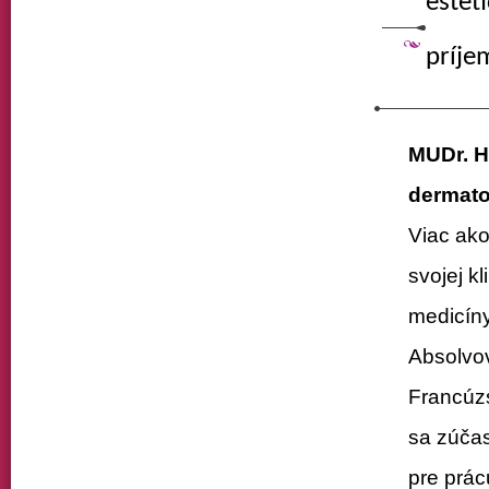
estet
príje
MUDr. H
dermato
Viac ako
svojej k
medicíny
Absolvov
Francúzs
sa zúčas
pre prác