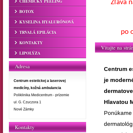
CHEMICKÝ PEELING
Zľava n
BOTOX
KYSELINA HYALURÓNOVÁ
po 
TRVALÁ EPILÁCIA
KONTAKTY
Vitajte na strá
LIPOLÝZA
Adresa
Centrum e
je moderné
Centrum estetickej a laserovej
medicíny, kožná ambulancia
dermatove
Poliklinika Medicentrum - prízemie
Hlavatou 
ul. G. Czuczora 1
Nové Zámky
Ponúkame V
dermatológ
Kontakty