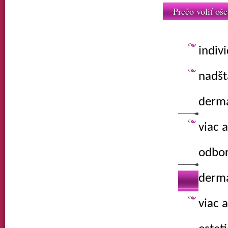
Prečo voliť oše
indiv
nadšt
derma
viac 
odbor
derma
viac 