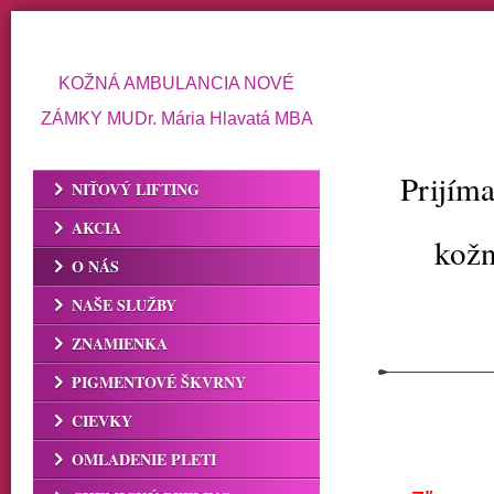
KOŽNÁ AMBULANCIA NOVÉ
ZÁMKY MUDr. Mária Hlavatá MBA
Prijím
NIŤOVÝ LIFTING
AKCIA
kožn
O NÁS
NAŠE SLUŽBY
ZNAMIENKA
PIGMENTOVÉ ŠKVRNY
CIEVKY
OMLADENIE PLETI