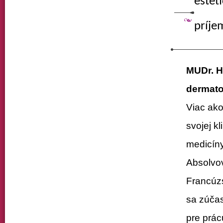
estet
príje
MUDr. H
dermato
Viac ako
svojej k
medicíny
Absolvov
Francúzs
sa zúčas
pre prác