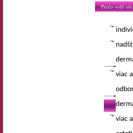
Prečo voliť oše
indiv
nadšt
derma
viac 
odbor
derma
viac 