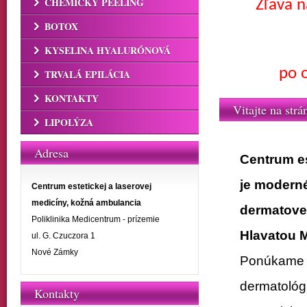
CHEMICKÝ PEELING
Zľava n
BOTOX
KYSELINA HYALURÓNOVÁ
po 
TRVALÁ EPILÁCIA
KONTAKTY
Vitajte na strá
LIPOLÝZA
Adresa
Centrum e
je moderné
Centrum estetickej a laserovej
medicíny, kožná ambulancia
dermatove
Poliklinika Medicentrum - prízemie
Hlavatou 
ul. G. Czuczora 1
Nové Zámky
Ponúkame V
dermatológ
Kontakty